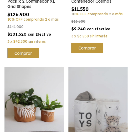
Contenedor Cosmos
Pack x 2 Contenedor XL
Grid Shapes
$11.550
$126.900
10% OFF
comprando 2 o más
10% OFF
comprando 2 o más
$16.500
$141.000
$9.240
con
Efectivo
$101.520
con
Efectivo
3
x
$3.850
sin interés
3
x
$42.300
sin interés
Comprar