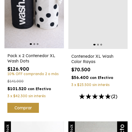
Pack x 2 Contenedor XL
Contenedor XL Wash
Wash Dots
Color Rayas
$126.900
$70.500
10% OFF
comprando 2 o más
$56.400
con
Efectivo
$141.000
3
x
$23.500
sin interés
$101.520
con
Efectivo
(2)
3
x
$42.300
sin interés