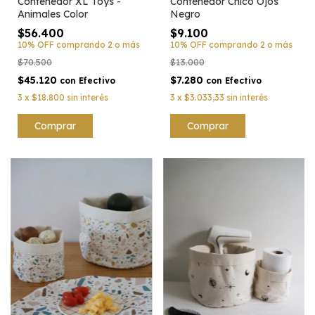
Contenedor XL Toys -
Contenedor Chico Ojos
Animales Color
Negro
$56.400
$9.100
10% OFF
comprando 2 o más
10% OFF
comprando 2 o más
$70.500
$13.000
$45.120
$7.280
con
Efectivo
con
Efectivo
3
x
$18.800
sin interés
3
x
$3.033,33
sin interés