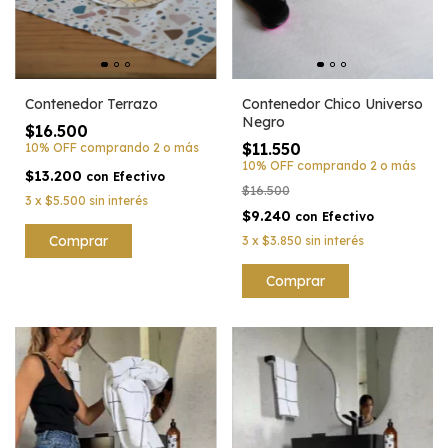
Contenedor Terrazo
Contenedor Chico Universo
Negro
$16.500
$11.550
10% OFF
comprando 2 o más
10% OFF
comprando 2 o más
$13.200
con
Efectivo
$16.500
3
x
$5.500
sin interés
$9.240
con
Efectivo
Comprar
3
x
$3.850
sin interés