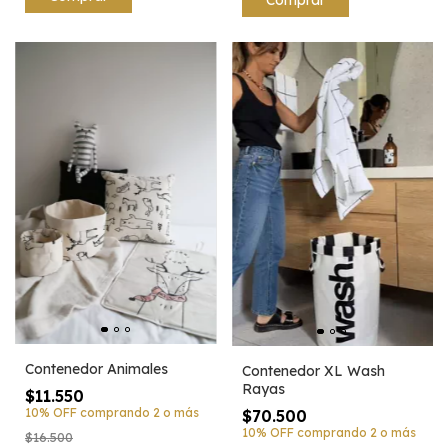
Comprar
Contenedor Animales
Contenedor XL Wash
Rayas
$11.550
10% OFF
comprando 2 o más
$70.500
10% OFF
comprando 2 o más
$16.500