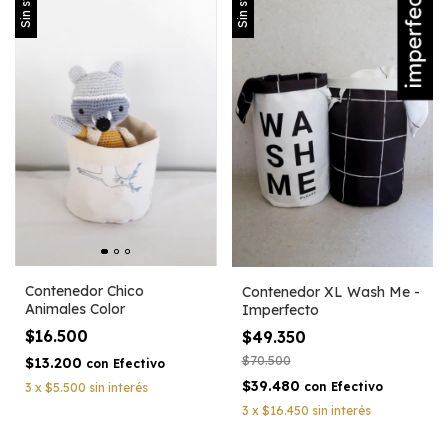
Sin stock
Sin stock
Contenedor Chico
Contenedor XL Wash Me -
Animales Color
Imperfecto
$16.500
$49.350
$70.500
$13.200
con
Efectivo
$39.480
con
Efectivo
3
x
$5.500
sin interés
3
x
$16.450
sin interés