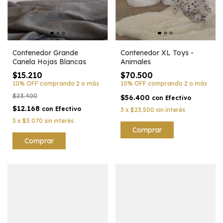
Contenedor Grande
Contenedor XL Toys -
Canela Hojas Blancas
Animales
$15.210
$70.500
10% OFF
comprando 2 o más
10% OFF
comprando 2 o más
$23.400
$56.400
con
Efectivo
$12.168
con
Efectivo
3
x
$23.500
sin interés
3
x
$5.070
sin interés