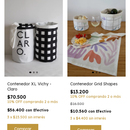
Contenedor XL Vichy -
Contenedor Grid Shapes
Claro
$13.200
$70.500
10% OFF
comprando 2 o más
10% OFF
comprando 2 o más
$16.500
$56.400
con
Efectivo
$10.560
con
Efectivo
3
x
$23.500
sin interés
3
x
$4.400
sin interés