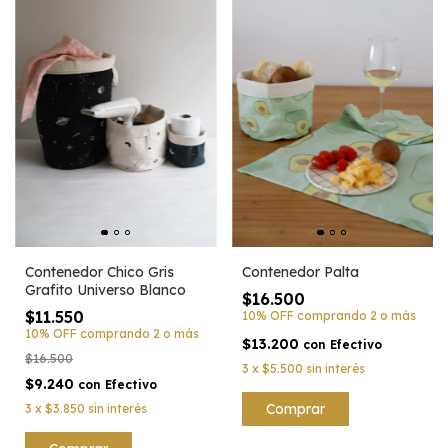
Contenedor Chico Gris
Contenedor Palta
Grafito Universo Blanco
$16.500
$11.550
10% OFF
comprando 2 o más
10% OFF
comprando 2 o más
$13.200
con
Efectivo
$16.500
3
x
$5.500
sin interés
$9.240
con
Efectivo
Comprar
3
x
$3.850
sin interés