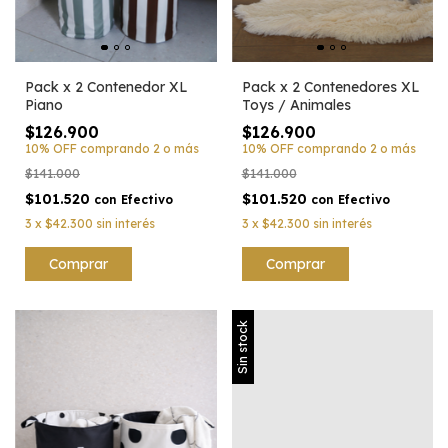
Pack x 2 Contenedor XL
Pack x 2 Contenedores XL
Piano
Toys / Animales
$126.900
$126.900
10% OFF
comprando 2 o más
10% OFF
comprando 2 o más
$141.000
$141.000
$101.520
$101.520
con
Efectivo
con
Efectivo
3
x
$42.300
sin interés
3
x
$42.300
sin interés
Comprar
Sin stock