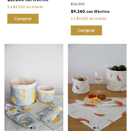
$16.500
3
x
$5.500
sin interés
$9.240
con
Efectivo
Comprar
3
x
$3.850
sin interés