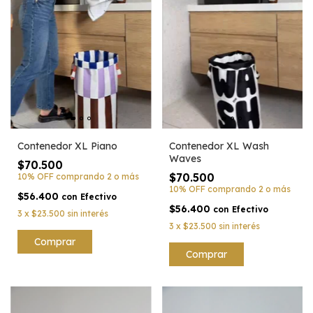
Contenedor XL Piano
Contenedor XL Wash
Waves
$70.500
$70.500
10% OFF
comprando 2 o más
10% OFF
comprando 2 o más
$56.400
con
Efectivo
$56.400
con
Efectivo
3
x
$23.500
sin interés
3
x
$23.500
sin interés