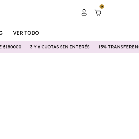
0
G
VER TODO
180000
3 Y 6 CUOTAS SIN INTERÉS
15% TRANSFERENCI