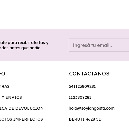
ate para recibír ofertas y
des antes que nadie
FO
CONTACTANOS
TRAS
541123809281
 Y ENVIOS
1123809281
ICA DE DEVOLUCION
hola@soylangosta.com
UCTOS IMPERFECTOS
BERUTI 4628 5D