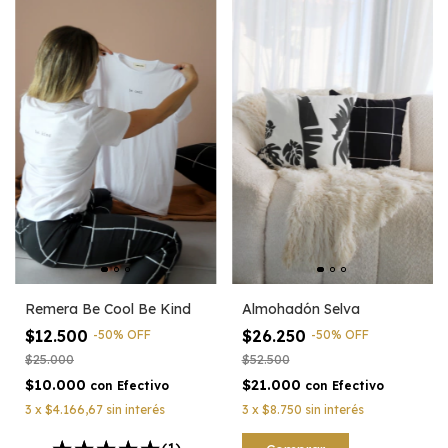
Remera Be Cool Be Kind
Almohadón Selva
$12.500
$26.250
-
50
%
OFF
-
50
%
OFF
$25.000
$52.500
$10.000
$21.000
con
Efectivo
con
Efectivo
3
x
$4.166,67
sin interés
3
x
$8.750
sin interés