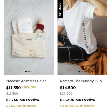
Sin stock
Remera The Sunday Club
Neceser Animales Color
$14.500
$11.550
-
30
%
OFF
$29.000
$16.500
$11.600
$9.240
con
Efectivo
con
Efectivo
3
x
$4.833,33
sin interés
3
x
$3.850
sin interés