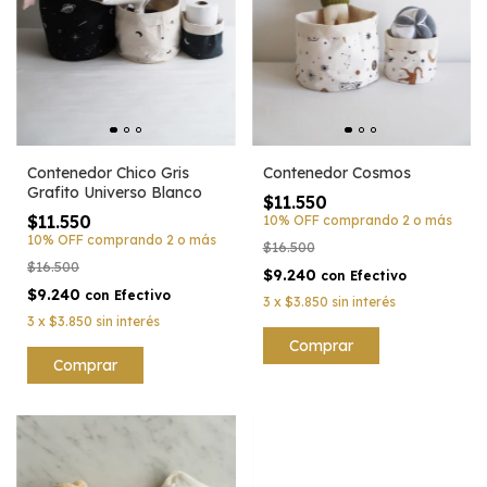
Contenedor Chico Gris
Contenedor Cosmos
Grafito Universo Blanco
$11.550
$11.550
10% OFF
comprando 2 o más
10% OFF
comprando 2 o más
$16.500
$16.500
$9.240
con
Efectivo
$9.240
con
Efectivo
3
x
$3.850
sin interés
3
x
$3.850
sin interés
Comprar