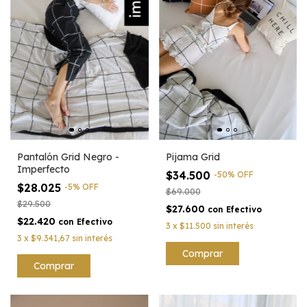
Pijama Grid
Pantalón Grid Negro -
Imperfecto
$34.500
-
50
%
OFF
$28.025
-
5
%
OFF
$69.000
$29.500
$27.600
con
Efectivo
$22.420
con
Efectivo
3
x
$11.500
sin interés
3
x
$9.341,67
sin interés
Comprar
Comprar