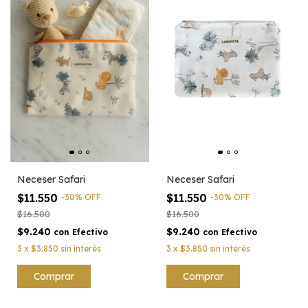
Neceser Safari
Neceser Safari
$11.550
$11.550
-
30
%
OFF
-
30
%
OFF
$16.500
$16.500
$9.240
$9.240
con
Efectivo
con
Efectivo
3
x
$3.850
sin interés
3
x
$3.850
sin interés