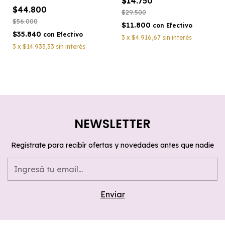
$14.750
$44.800
$29.500
$56.000
$11.800
con
Efectivo
$35.840
con
Efectivo
3
x
$4.916,67
sin interés
3
x
$14.933,33
sin interés
NEWSLETTER
Registrate para recibír ofertas y novedades antes que nadie