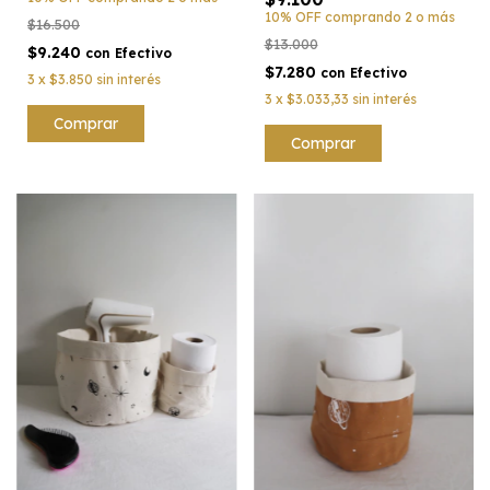
10% OFF
comprando 2 o más
$16.500
$13.000
$9.240
con
Efectivo
$7.280
con
Efectivo
3
x
$3.850
sin interés
3
x
$3.033,33
sin interés
Comprar