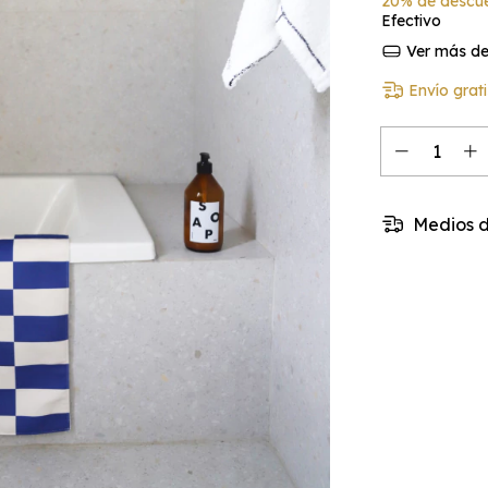
20% de descu
Efectivo
Ver más det
Envío grati
Medios d