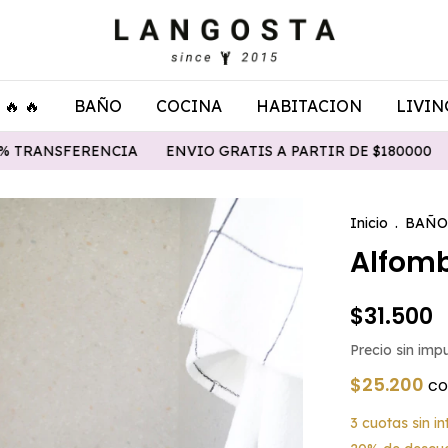
🔥 🔥
BAÑO
COCINA
HABITACION
LIVIN
ENVIO GRATIS A PARTIR DE $180000
3 Y 6 CUOTAS SIN 
Inicio
.
BAÑO
Alfomb
$31.500
Precio sin im
$25.200
co
3
cuotas sin i