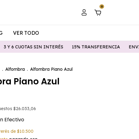
0
G
VER TODO
INTERÉS
15% TRANSFERENCIA
ENVIO GRATIS A PARTIR
.
Alfombra
.
Alfombra Piano Azul
ra Piano Azul
puestos
$26.033,06
n
Efectivo
nterés de
$10.500