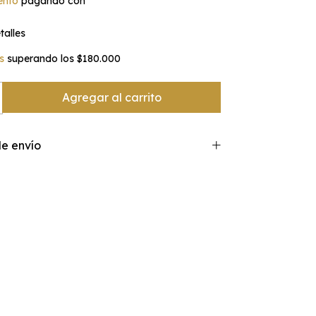
ento
pagando con
alles
s
superando los
$180.000
e envío