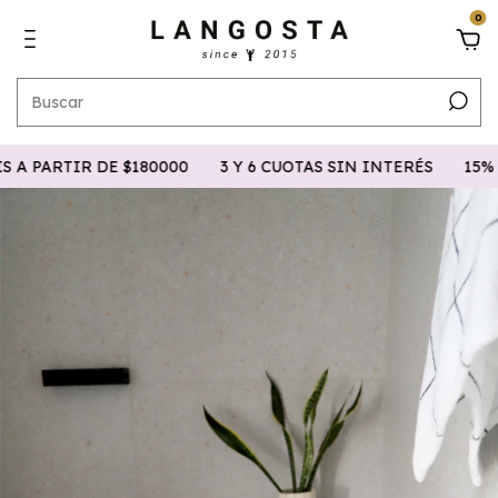
0
 PARTIR DE $180000
3 Y 6 CUOTAS SIN INTERÉS
15% TR