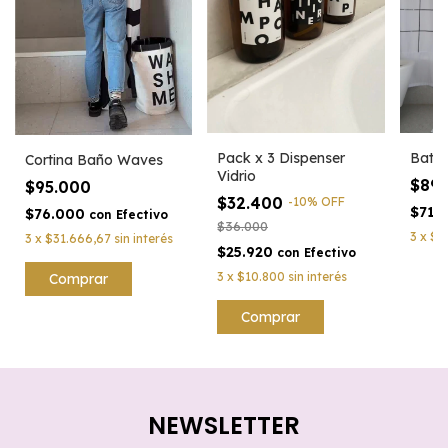
Bata 
Pack x 3 Dispenser
Cortina Baño Waves
Vidrio
$89
$95.000
$32.400
-
10
%
OFF
$71.
$76.000
con
Efectivo
$36.000
3
x
$2
3
x
$31.666,67
sin interés
$25.920
con
Efectivo
3
x
$10.800
sin interés
Comprar
NEWSLETTER