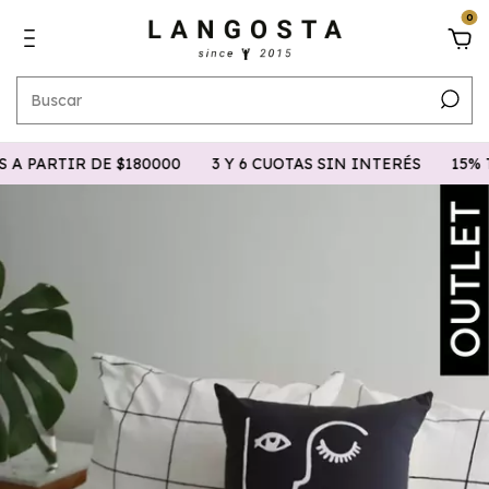
0
PARTIR DE $180000
3 Y 6 CUOTAS SIN INTERÉS
15% TR