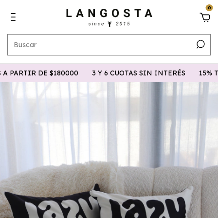
0
ARTIR DE $180000
3 Y 6 CUOTAS SIN INTERÉS
15% TRA