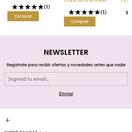
3
x
$18.333,33
sin interés
3
x
$1
(1)
(1)
Comprar
NEWSLETTER
Registrate para recibír ofertas y novedades antes que nadie