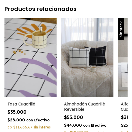
Productos relacionados
Sin stock
Taza Cuadrillé
Almohadón Cuadrillé
Alfom
Reversible
Cuadri
$35.000
$55.000
$31
$28.000
con
Efectivo
$44.000
$25.
con
Efectivo
3
x
$11.666,67
sin interés