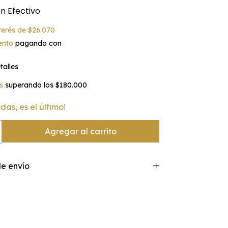
on
Efectivo
nterés de
$26.070
ento
pagando con
alles
s
superando los
$180.000
rdas, es el último!
e envío