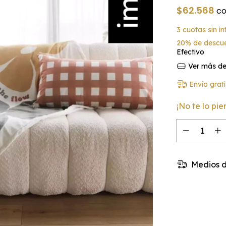
$62.568
c
3
cuotas sin i
20% de descu
Efectivo
Ver más det
Envío grati
¡No te lo pie
Medios d