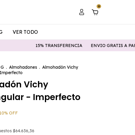
0
G
VER TODO
15% TRANSFERENCIA
ENVIO GRATIS A PARTIR DE $180
NG
.
Almohadones
.
Almohadón Vichy
 Imperfecto
adón Vichy
gular - Imperfecto
10
%
OFF
puestos
$64.636,36