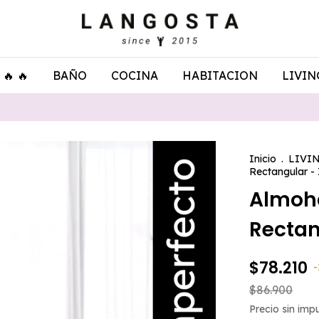
🔥 🔥
BAÑO
COCINA
HABITACION
LIVIN
Inicio
.
LIVI
Rectangular -
Almoh
Rectan
$78.210
-
$86.900
Precio sin im