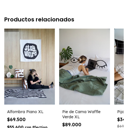
Productos relacionados
Alfombra Piano XL
Pie de Cama Waffle
Pijam
Verde XL
$69.500
$34
$89.000
$69.0
$55.600
con
Efectivo