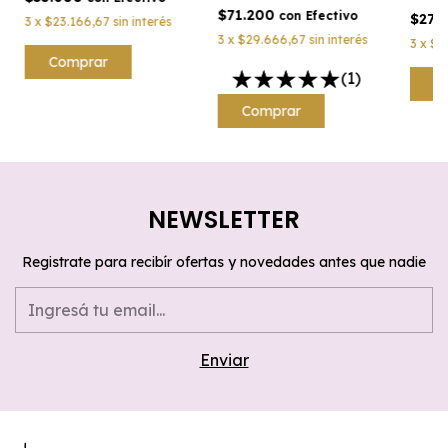
$71.200
con
Efectivo
$27.
3
x
$23.166,67
sin interés
3
x
$29.666,67
sin interés
3
x
$1
(1)
C
NEWSLETTER
Registrate para recibír ofertas y novedades antes que nadie