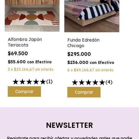
Alfombra Japón
Funda Edredón
Terracota
Chicago
$69.500
$295.000
$55.600
$236.000
con
Efectivo
con
Efectivo
3
x
$23.166,67
sin interés
6
x
$49.166,67
sin interés
(1)
(4)
Comprar
NEWSLETTER
Registrate para recibír ofertas y novedades antes que nadie