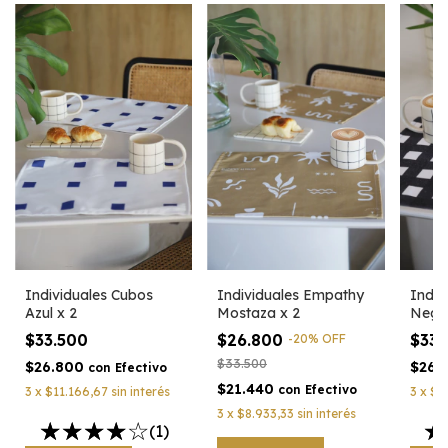
Individuales Cubos
Individuales Empathy
Indiv
Azul x 2
Mostaza x 2
Negro
$33.500
$26.800
$33
-
20
%
OFF
$33.500
$26.800
$26.
con
Efectivo
$21.440
con
Efectivo
3
x
$11.166,67
sin interés
3
x
$1
3
x
$8.933,33
sin interés
(1)