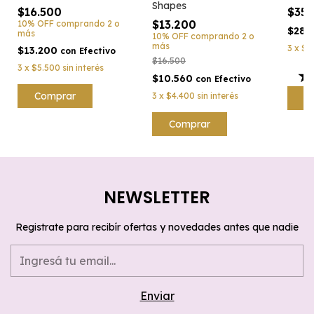
Shapes
$16.500
$35
$13.200
10% OFF
comprando 2 o
$28.
más
10% OFF
comprando 2 o
más
3
x
$1
$13.200
con
Efectivo
$16.500
3
x
$5.500
sin interés
$10.560
con
Efectivo
Comprar
3
x
$4.400
sin interés
Comprar
NEWSLETTER
Registrate para recibír ofertas y novedades antes que nadie