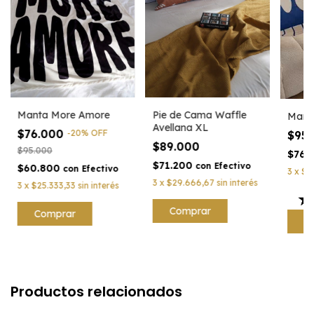
Manta More Amore
Pie de Cama Waffle
Mant
Avellana XL
$76.000
-
20
%
OFF
$95
$89.000
$95.000
$76.
$71.200
con
Efectivo
$60.800
con
Efectivo
3
x
$3
3
x
$29.666,67
sin interés
3
x
$25.333,33
sin interés
Productos relacionados