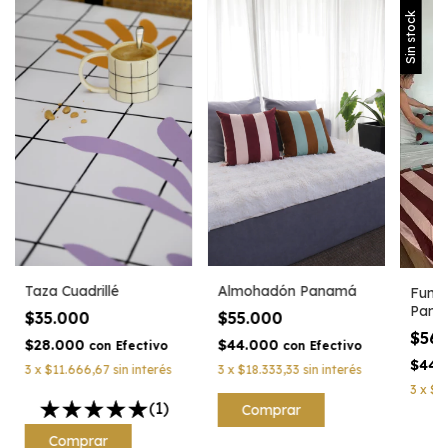
Sin stock
Taza Cuadrillé
Almohadón Panamá
Fund
Pana
$35.000
$55.000
$56
$28.000
$44.000
con
Efectivo
con
Efectivo
$44.
3
x
$11.666,67
sin interés
3
x
$18.333,33
sin interés
3
x
$1
(1)