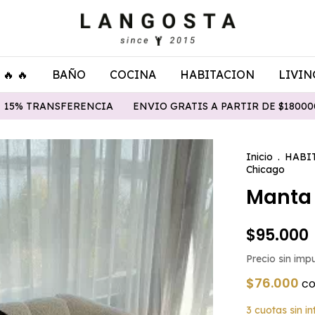
🔥 🔥
BAÑO
COCINA
HABITACION
LIVIN
ERENCIA
ENVIO GRATIS A PARTIR DE $180000
3 Y 6 CU
Inicio
.
HABI
Chicago
Manta
$95.000
Precio sin im
$76.000
c
3
cuotas sin i