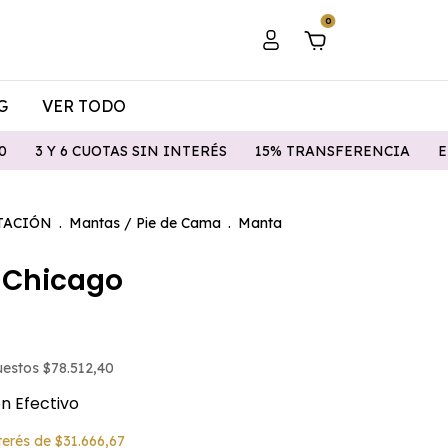
0
G
VER TODO
OTAS SIN INTERÉS
15% TRANSFERENCIA
ENVIO GRATIS 
TACIÓN
.
Mantas / Pie de Cama
.
Manta
 Chicago
puestos
$78.512,40
on
Efectivo
nterés de
$31.666,67