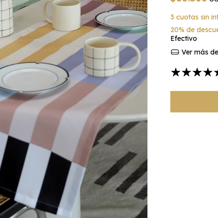
3
cuotas sin i
20% de descu
Efectivo
Ver más det