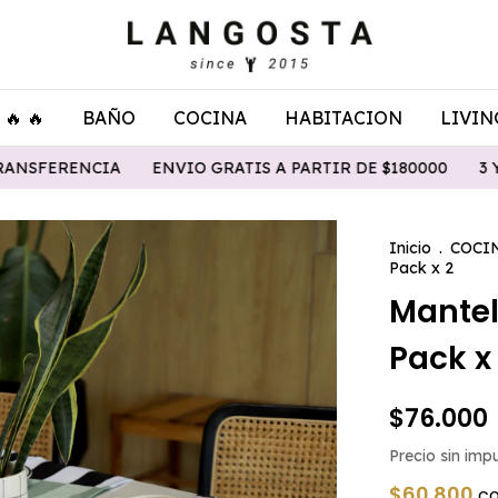
🔥 🔥
BAÑO
COCINA
HABITACION
LIVIN
ENVIO GRATIS A PARTIR DE $180000
3 Y 6 CUOTAS SIN I
Inicio
.
COCI
Pack x 2
Mantel
Pack x
$76.000
Precio sin im
$60.800
c