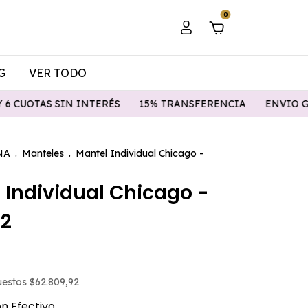
0
G
VER TODO
NTERÉS
15% TRANSFERENCIA
ENVIO GRATIS A PARTIR D
NA
.
Manteles
.
Mantel Individual Chicago -
 Individual Chicago -
 2
puestos
$62.809,92
on
Efectivo