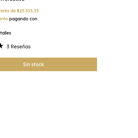
nterés de
$25.333,33
ento
pagando con
alles
3 Reseñas