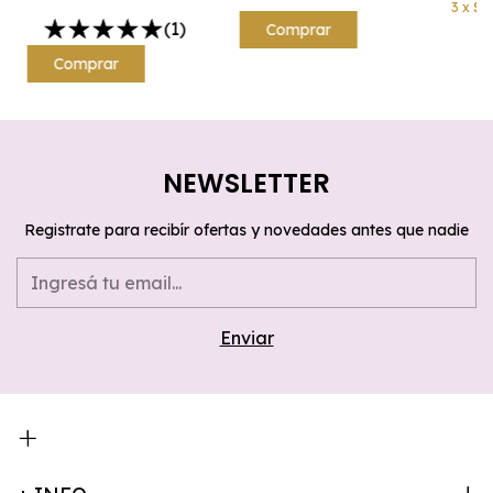
3
x
$1
(1)
NEWSLETTER
Registrate para recibír ofertas y novedades antes que nadie