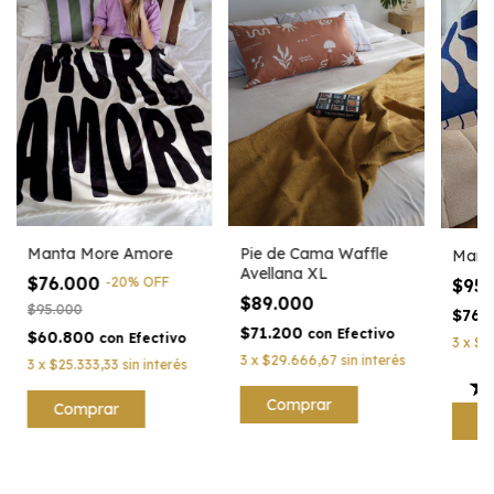
Manta More Amore
Pie de Cama Waffle
Mant
Avellana XL
$76.000
-
20
%
OFF
$95
$89.000
$95.000
$76.
$71.200
con
Efectivo
$60.800
con
Efectivo
3
x
$3
3
x
$29.666,67
sin interés
3
x
$25.333,33
sin interés