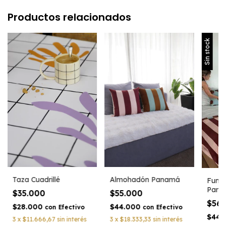
Productos relacionados
Sin stock
Taza Cuadrillé
Almohadón Panamá
Fund
Pana
$35.000
$55.000
$56
$28.000
$44.000
con
Efectivo
con
Efectivo
$44.
3
x
$11.666,67
sin interés
3
x
$18.333,33
sin interés