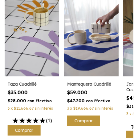
Taza Cuadrillé
Mantequera Cuadrillé
Jarra
Cuadri
$35.000
$59.000
$45
$28.000
$47.200
con
Efectivo
con
Efectivo
$36.
3
x
$11.666,67
sin interés
3
x
$19.666,67
sin interés
3
x
$1
(1)