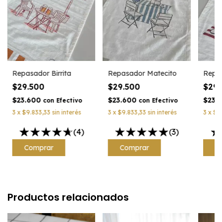
Repasador Birrita
Repasador Matecito
Repas
$29.500
$29.500
$29
$23.600
$23.600
$23.
con
Efectivo
con
Efectivo
3
x
$9.833,33
sin interés
3
x
$9.833,33
sin interés
3
x
$9
(4)
(3)
Productos relacionados