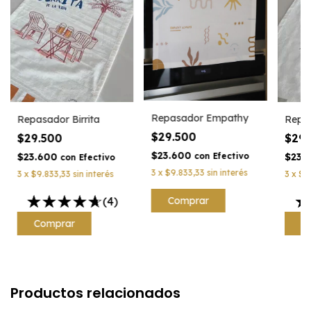
Repasador Empathy
Repasador Birrita
Repa
$29.500
$29.500
$29
$23.600
$23.600
$23.
con
Efectivo
con
Efectivo
3
x
$9.833,33
sin interés
3
x
$9.833,33
sin interés
3
x
$9
(4)
Productos relacionados