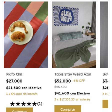
Plato Chill
Tapiz Stay Weird Azul
Bowl C
$27.000
$52.000
$36
-
6
%
OFF
$55.600
$21.600
$28.
con
Efectivo
$41.600
con
Efectivo
3
x
$9.000
sin interés
3
x
$1
3
x
$17.333,33
sin interés
(1)