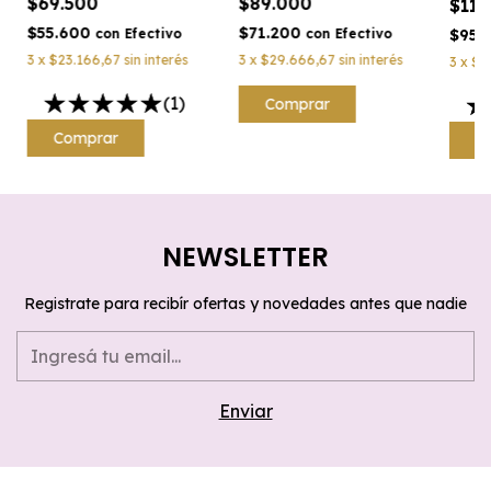
$89.000
$69.500
$11
$71.200
$55.600
$95.
con
Efectivo
con
Efectivo
3
x
$29.666,67
sin interés
3
x
$23.166,67
sin interés
3
x
$3
(1)
C
NEWSLETTER
Registrate para recibír ofertas y novedades antes que nadie