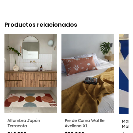
Productos relacionados
Pie de Cama Waffle
Alfombra Japón
Mant
Avellana XL
Terracota
Maldi