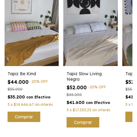
Tapiz Be Kind
Tapiz Slow Living
Tapiz
Negro
$44.000
$52
-
20
%
OFF
$52.000
-
20
%
OFF
$55.000
$55.6
$65.000
$35.200
$41.
con
Efectivo
$41.600
con
Efectivo
3
x
$14.666,67
sin interés
3
x
$1
3
x
$17.333,33
sin interés