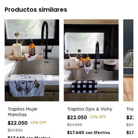
Productos similares
Trapitos Mujer
Trapitos Ojos & Vichy
Trapi
Manchas
$22.050
$22
-
10
%
OFF
$22.050
-
10
%
OFF
$24.500
$24.5
$24.500
$17.640
$17.
con
Efectivo