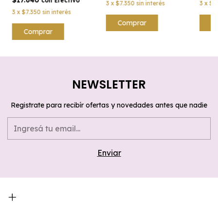
$17.640
con
Efectivo
3
x
$7.350
sin interés
3
x
$7
3
x
$7.350
sin interés
NEWSLETTER
Registrate para recibír ofertas y novedades antes que nadie