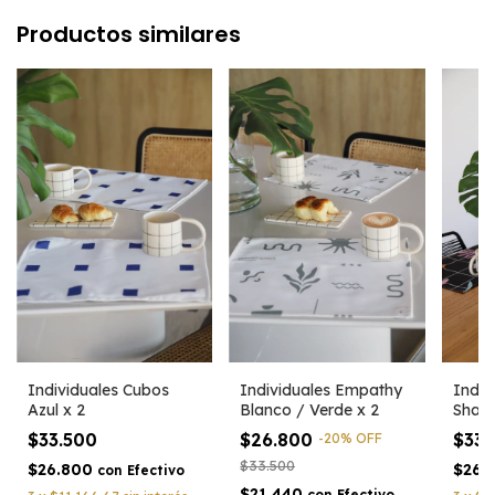
Productos similares
Individuales Cubos
Indiv
Individuales Empathy
Azul x 2
Shape
Blanco / Verde x 2
$33.500
$33
$26.800
-
20
%
OFF
$33.500
$26.800
$26.
con
Efectivo
$21.440
con
Efectivo