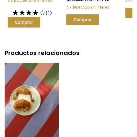
3
x
$11.166,67
sin interés
3
x
$1
3
x
$8.933,33
sin interés
(1)
Productos relacionados